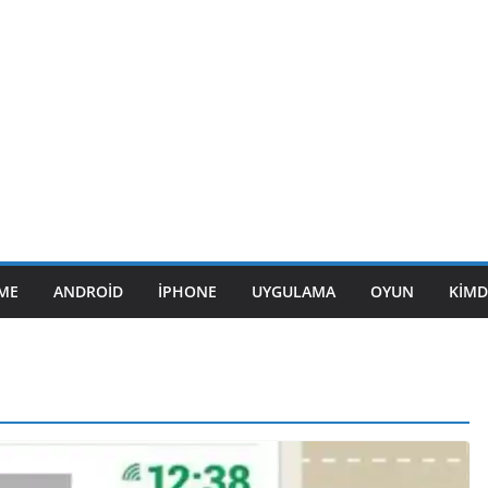
ME
ANDROID
IPHONE
UYGULAMA
OYUN
KIMD