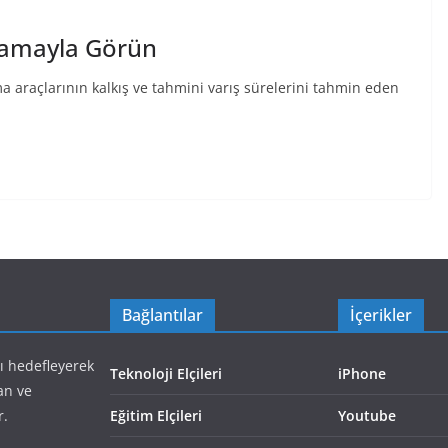
ulamayla Görün
a araçlarının kalkış ve tahmini varış sürelerini tahmin eden
Bağlantılar
İçerikler
yı hedefleyerek
Teknoloji Elçileri
iPhone
an ve
r.
Eğitim Elçileri
Youtube