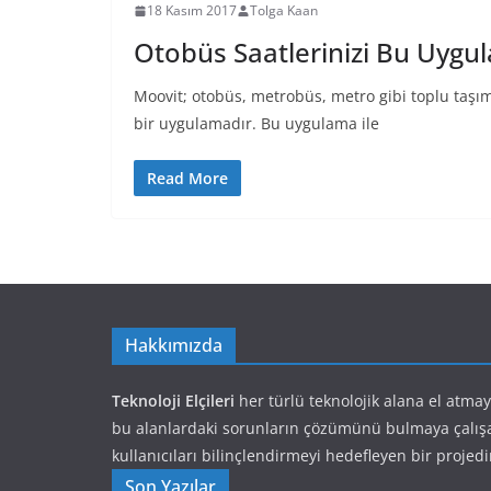
18 Kasım 2017
Tolga Kaan
Otobüs Saatlerinizi Bu Uyg
Moovit; otobüs, metrobüs, metro gibi toplu taşım
bir uygulamadır. Bu uygulama ile
Read More
Hakkımızda
Teknoloji Elçileri
her türlü teknolojik alana el atma
bu alanlardaki sorunların çözümünü bulmaya çalış
kullanıcıları bilinçlendirmeyi hedefleyen bir projedi
Son Yazılar