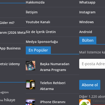
Hakkımızda
Whatsapp
İletişim
Instagram
Youtube Kanalı
Windows
Gider mi?
Siz de İçerik Üretin
Android
larım [2026 Meta
Bülten
Medya Sponsorluğu
App Business
En Popüler
Mail listemize k
E
cretsiz Udemy
Başka Numaradan
-
Arama Programı
p
o
Telefon Rehberi
Abone ol
s
Aktarma
t
eğitim
Diğer 1.220 abon
a
hikaye
lme
iPhone Ekranını
A