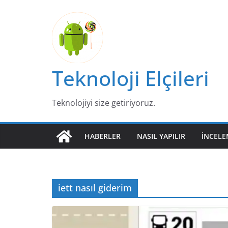
Skip
to
content
Teknoloji Elçileri
Teknolojiyi size getiriyoruz.
HABERLER
NASIL YAPILIR
İNCELE
iett nasıl giderim