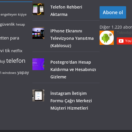
o
Telefon Rehberi
Abone ol
s
Aktarma
engelleyen kişiye
t
güvenlik
hesap
Diğer 1.220 abon
a
iPhone Ekranını
A
etten para
Televizyona Yansıtma
d
(Kablosuz)
r
i tik
netflix
e
telefon
oji
Postegro'dan Hesap
s
Kaldırma ve Hesabınızı
i
yapay
i
windows
Gizleme
İnstagram İletişim
Formu Çağrı Merkezi
Müşteri Hizmetleri