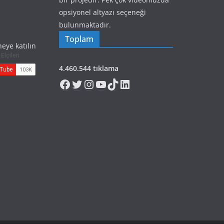
opsiyonel altyazı seçeneği
bulunmaktadır.
Toplam
eye katılın
4.460.544 tıklama
Facebook
Twitter
Instagram
YouTube
TikTok
LinkedIn