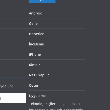
Android
Genel
Haberler
İnceleme
iPhone
Kimdir
Nasıl Yapılır
Oyun
aydolun!
Uygulama
Teknoloji Elçileri
, engelli dostu
bir projedir. Pek çok videomuzda