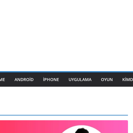
ME
ANDROID
IPHONE
UYGULAMA
OYUN
KIMD