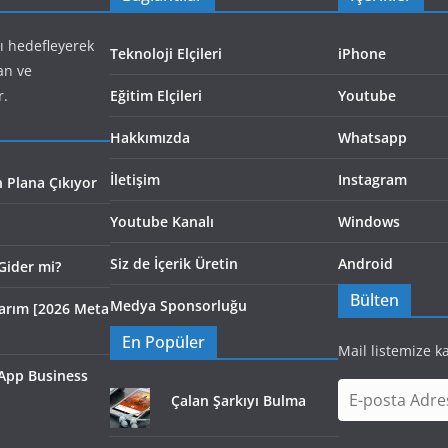
yı hedefleyerek
Teknoloji Elçileri
iPhone
an ve
r.
Eğitim Elçileri
Youtube
Hakkımızda
Whatsapp
İletişim
Instagram
 Plana Çıkıyor
Youtube Kanalı
Windows
Siz de İçerik Üretin
Android
Gider mi?
Bülten
Medya Sponsorluğu
larım [2026 Meta
En Popüler
Mail listemize k
App Business
E
Çalan Şarkıyı Bulma
-
p