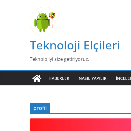
Skip
to
content
Teknoloji Elçileri
Teknolojiyi size getiriyoruz.
HABERLER
NASIL YAPILIR
İNCELE
profil