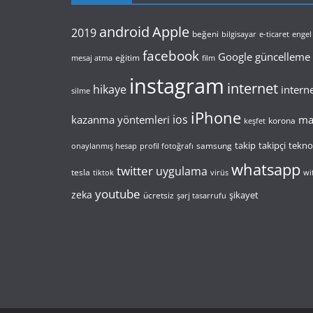
android
Apple
2019
beğeni
bilgisayar
e-ticaret
engel
facebook
Google
güncelleme
eğitim
film
mesaj atma
instagram
internet
hikaye
intern
silme
iPhone
ios
kazanma yöntemleri
mav
korona
keşfet
takip
takipçi
teknol
samsung
onaylanmış hesap
profil fotoğrafı
whatsapp
twitter
uygulama
tesla
tiktok
virüs
wif
youtube
zeka
şikayet
ücretsiz
şarj tasarrufu