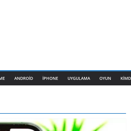
ME
ANDROID
IPHONE
UYGULAMA
OYUN
KIMD