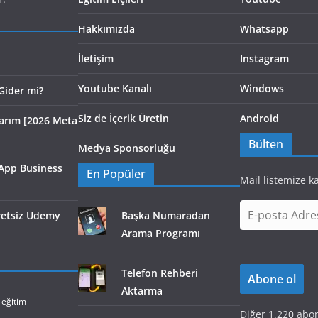
Hakkımızda
Whatsapp
İletişim
Instagram
Youtube Kanalı
Windows
Gider mi?
Siz de İçerik Üretin
Android
larım [2026 Meta
Bülten
Medya Sponsorluğu
App Business
En Popüler
Mail listemize k
E
cretsiz Udemy
Başka Numaradan
-
Arama Programı
p
o
Telefon Rehberi
Abone ol
s
Aktarma
t
eğitim
Diğer 1.220 abon
a