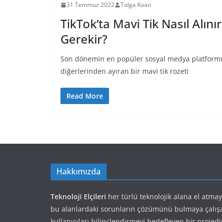
31 Temmuz 2022
Tolga Kaan
TikTok’ta Mavi Tik Nasıl Alın
Gerekir?
Son dönemin en popüler sosyal medya platformu 
diğerlerinden ayıran bir mavi tik rozeti
Read More
Hakkımızda
Teknoloji Elçileri
her türlü teknolojik alana el atma
bu alanlardaki sorunların çözümünü bulmaya çalış
kullanıcıları bilinçlendirmeyi hedefleyen bir projedi