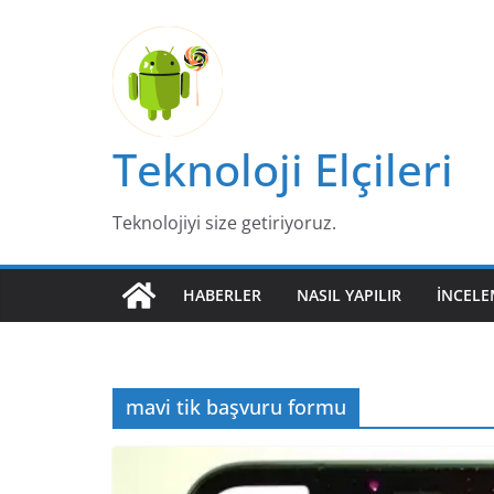
Skip
to
content
Teknoloji Elçileri
Teknolojiyi size getiriyoruz.
HABERLER
NASIL YAPILIR
İNCELE
mavi tik başvuru formu