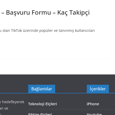
ır – Başvuru Formu – Kaç Takipçi
olan TikTok üzerinde popüler ve tanınmış kullanıcıları
Bağlantılar
İçerikler
yı hedefleyerek
Teknoloji Elçileri
iPhone
an ve
r.
Eğitim Elçileri
Youtube