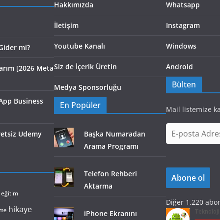
Hakkımızda
Whatsapp
İletişim
Instagram
Youtube Kanalı
Windows
Gider mi?
Siz de İçerik Üretin
Android
larım [2026 Meta
Bülten
Medya Sponsorluğu
App Business
En Popüler
Mail listemize k
E
cretsiz Udemy
Başka Numaradan
-
Arama Programı
p
o
Telefon Rehberi
Abone ol
s
Aktarma
t
eğitim
Diğer 1.220 abon
a
hikaye
lme
iPhone Ekranını
A