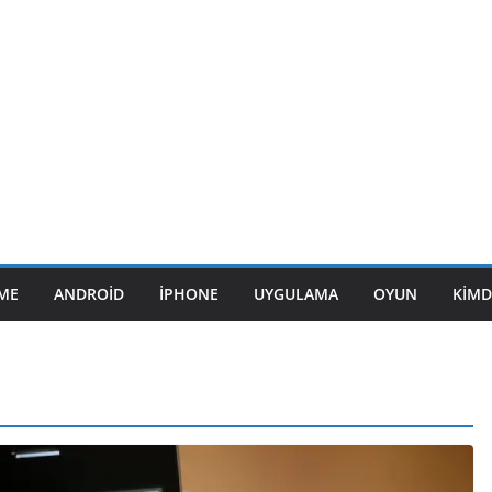
ME
ANDROID
IPHONE
UYGULAMA
OYUN
KIMD