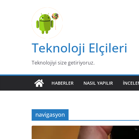
Skip
to
content
Teknoloji Elçileri
Teknolojiyi size getiriyoruz.
HABERLER
NASIL YAPILIR
İNCELE
navigasyon