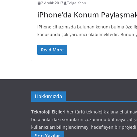
2 Aralık 2017
Tolga Kaan
iPhone’da Konum Paylaşma
iPhone cihazınızda bulunan konum bulma özelli
konusunda çok yardımcı olabilmektedir. Bunun 
Read More
Hakkımızda
Teknoloji Elçileri
her türlü teknolojik alana el atma
bu alanlardaki sorunların çözümünü bulmaya çalış
kullanıcıları bilinçlendirmeyi hedefleyen bir projedi
Son Yazılar