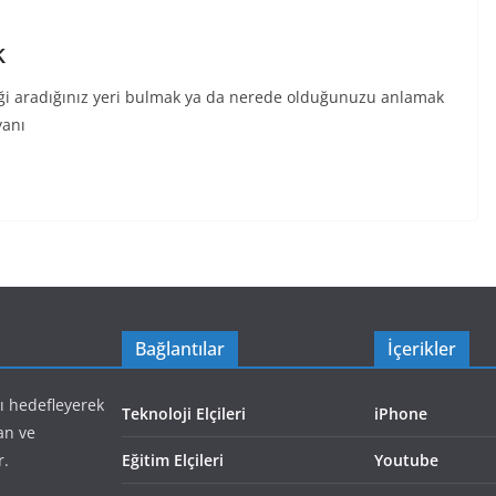
k
ği aradığınız yeri bulmak ya da nerede olduğunuzu anlamak
yanı
Bağlantılar
İçerikler
yı hedefleyerek
Teknoloji Elçileri
iPhone
an ve
r.
Eğitim Elçileri
Youtube