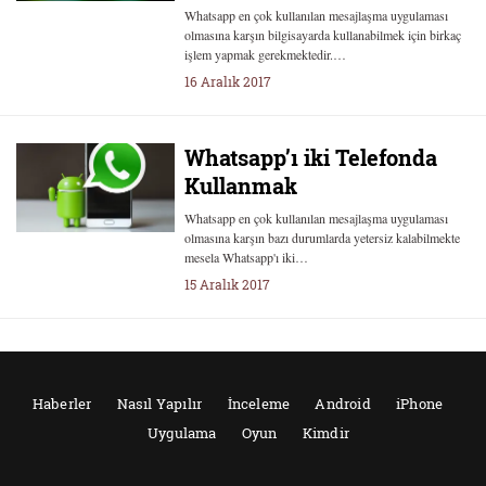
Whatsapp en çok kullanılan mesajlaşma uygulaması
olmasına karşın bilgisayarda kullanabilmek için birkaç
işlem yapmak gerekmektedir.…
16 Aralık 2017
Whatsapp’ı iki Telefonda
Kullanmak
Whatsapp en çok kullanılan mesajlaşma uygulaması
olmasına karşın bazı durumlarda yetersiz kalabilmekte
mesela Whatsapp'ı iki…
15 Aralık 2017
Haberler
Nasıl Yapılır
İnceleme
Android
iPhone
Uygulama
Oyun
Kimdir