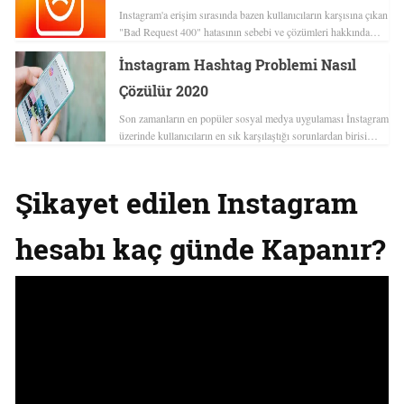
Instagram'a erişim sırasında bazen kullanıcıların karşısına çıkan
"Bad Request 400" hatasının sebebi ve çözümleri hakkında…
İnstagram Hashtag Problemi Nasıl
Çözülür 2020
Son zamanların en popüler sosyal medya uygulaması İnstagram
üzerinde kullanıcıların en sık karşılaştığı sorunlardan birisi…
Şikayet edilen Instagram
hesabı
kaç
günde Kapanır
?