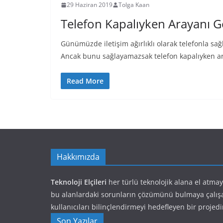
29 Haziran 2019
Tolga Kaan
Telefon Kapalıyken Arayanı 
Günümüzde iletişim ağırlıklı olarak telefonla sa
Ancak bunu sağlayamazsak telefon kapalıyken a
Read More
Hakkımızda
Teknoloji Elçileri
her türlü teknolojik alana el atma
bu alanlardaki sorunların çözümünü bulmaya çalış
kullanıcıları bilinçlendirmeyi hedefleyen bir projedi
Son Yazılar