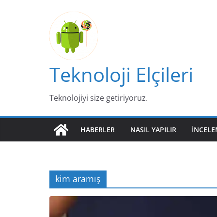
Skip
to
content
Teknoloji Elçileri
Teknolojiyi size getiriyoruz.
HABERLER
NASIL YAPILIR
İNCELE
kim aramış