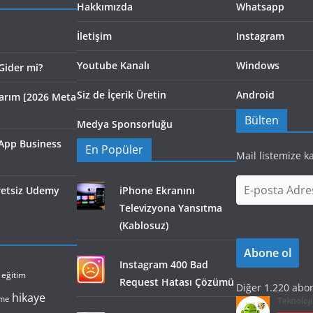
Hakkımızda
Whatsapp
İletişim
Instagram
Youtube Kanalı
Windows
Gider mi?
Siz de İçerik Üretin
Android
larım [2026 Meta
Bülten
Medya Sponsorluğu
App Business
En Popüler
Mail listemize k
E
cretsiz Udemy
iPhone Ekranını
-
Televizyona Yansıtma
p
(Kablosuz)
o
Abone ol
s
Instagram 400 Bad
t
eğitim
Request Hatası Çözümü
Diğer 1.220 abon
a
hikaye
lme
A