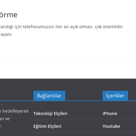
Görme
ğlandığı için telefonumuzun her an açık olması çok önemlidir.
rayanı
Bağlantılar
İçerikler
yı hedefleyerek
Teknoloji Elçileri
iPhone
an ve
r.
Eğitim Elçileri
Youtube