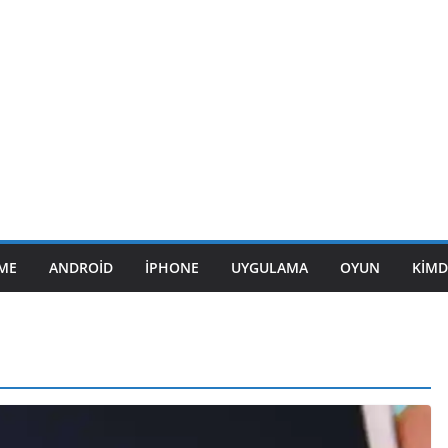
ME
ANDROID
IPHONE
UYGULAMA
OYUN
KIMD