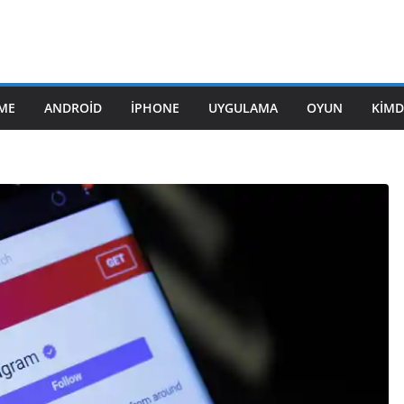
ME
ANDROID
IPHONE
UYGULAMA
OYUN
KIMD