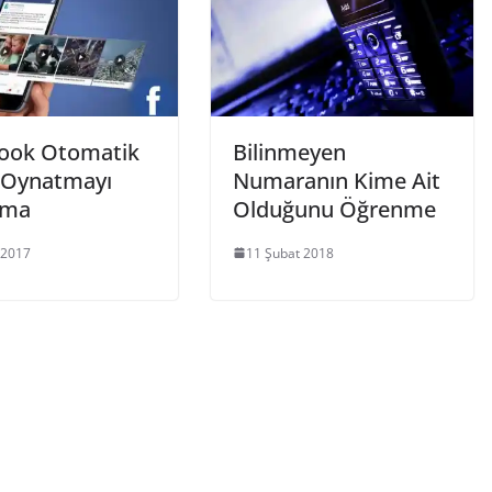
ook Otomatik
Bilinmeyen
 Oynatmayı
Numaranın Kime Ait
tma
Olduğunu Öğrenme
 2017
11 Şubat 2018