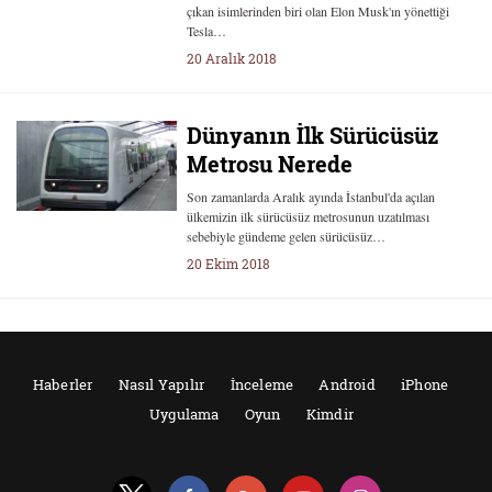
çıkan isimlerinden biri olan Elon Musk'ın yönettiği
Tesla…
20 Aralık 2018
Dünyanın İlk Sürücüsüz
Metrosu Nerede
Son zamanlarda Aralık ayında İstanbul'da açılan
ülkemizin ilk sürücüsüz metrosunun uzatılması
sebebiyle gündeme gelen sürücüsüz…
20 Ekim 2018
Haberler
Nasıl Yapılır
İnceleme
Android
iPhone
Uygulama
Oyun
Kimdir