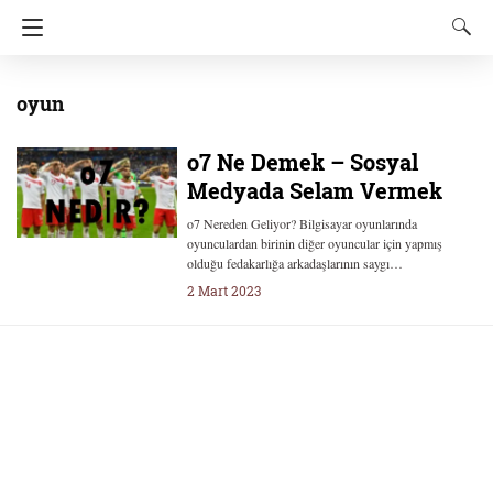
oyun
o7 Ne Demek – Sosyal
Medyada Selam Vermek
o7 Nereden Geliyor? Bilgisayar oyunlarında
oyunculardan birinin diğer oyuncular için yapmış
olduğu fedakarlığa arkadaşlarının saygı…
2 Mart 2023