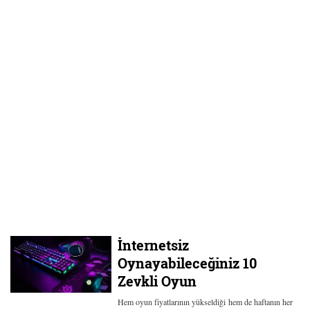
İnternetsiz
Oynayabileceğiniz 10
Zevkli Oyun
Hem oyun fiyatlarının yükseldiği hem de haftanın her