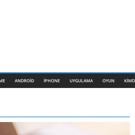
ME
ANDROID
IPHONE
UYGULAMA
OYUN
KIMD