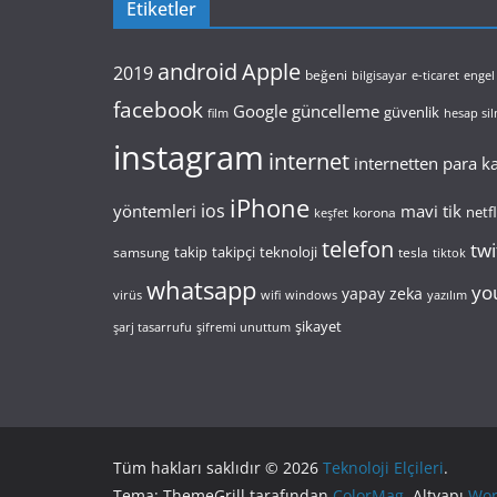
Etiketler
android
Apple
2019
beğeni
bilgisayar
e-ticaret
engel
facebook
Google
güncelleme
güvenlik
film
hesap si
instagram
internet
internetten para 
iPhone
ios
yöntemleri
mavi tik
netfl
korona
keşfet
telefon
twi
takip
takipçi
teknoloji
samsung
tesla
tiktok
whatsapp
yo
yapay zeka
virüs
wifi
windows
yazılım
şikayet
şarj tasarrufu
şifremi unuttum
Tüm hakları saklıdır © 2026
Teknoloji Elçileri
.
Tema: ThemeGrill tarafından
ColorMag
. Altyapı
Wor