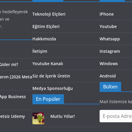
yı hedefleyerek
Teknoloji Elçileri
iPhone
an ve
r.
Eğitim Elçileri
Youtube
Hakkımızda
Whatsapp
İletişim
Instagram
Youtube Kanalı
Windows
Gider mi?
Siz de İçerik Üretin
Android
larım [2026 Meta
Bülten
Medya Sponsorluğu
App Business
En Popüler
Mail listemize k
E
cretsiz Udemy
Mutlu Yıllar!
-
p