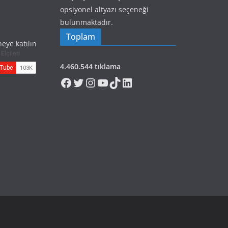
opsiyonel altyazı seçeneği
bulunmaktadır.
Toplam
eye katılın
4.460.544 tıklama
Facebook
Twitter
Instagram
YouTube
TikTok
LinkedIn