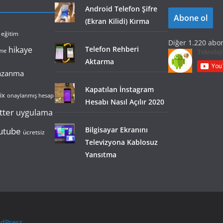
o
Android Telefon Şifre
Abone ol
s
(Ekran Kilidi) Kırma
t
eğitim
Diğer 1.220 abon
a
hikaye
Telefon Rehberi
lme
A
Aktarma
d
kazanma
r
Kapatılan İnstagram
e
ix
onaylanmış hesap
Hesabı Nasıl Açılır 2020
s
tter
uygulama
i
utube
Bilgisayar Ekranını
ücretsiz
Televizyona Kablosuz
Yansıtma
dPress
.