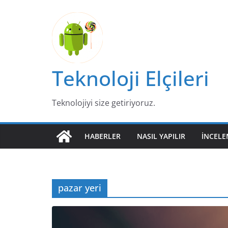
Skip
to
content
Teknoloji Elçileri
Teknolojiyi size getiriyoruz.
HABERLER
NASIL YAPILIR
İNCELE
pazar yeri