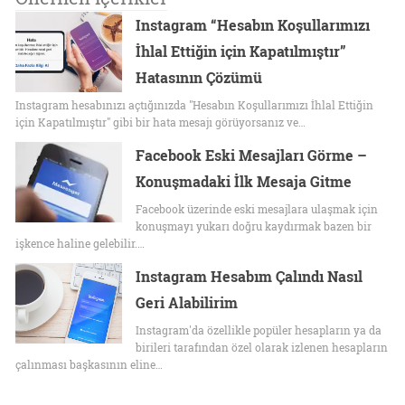
Instagram “Hesabın Koşullarımızı
İhlal Ettiğin için Kapatılmıştır”
Hatasının Çözümü
Instagram hesabınızı açtığınızda "Hesabın Koşullarımızı İhlal Ettiğin
için Kapatılmıştır" gibi bir hata mesajı görüyorsanız ve…
Facebook Eski Mesajları Görme –
Konuşmadaki İlk Mesaja Gitme
Facebook üzerinde eski mesajlara ulaşmak için
konuşmayı yukarı doğru kaydırmak bazen bir
işkence haline gelebilir.…
Instagram Hesabım Çalındı Nasıl
Geri Alabilirim
Instagram'da özellikle popüler hesapların ya da
birileri tarafından özel olarak izlenen hesapların
çalınması başkasının eline…