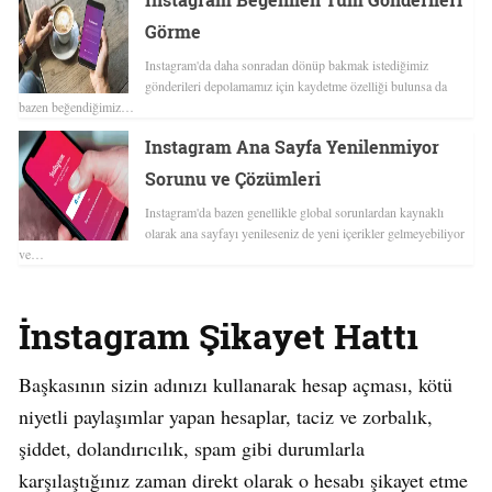
Görme
Instagram'da daha sonradan dönüp bakmak istediğimiz
gönderileri depolamamız için kaydetme özelliği bulunsa da
bazen beğendiğimiz…
Instagram Ana Sayfa Yenilenmiyor
Sorunu ve Çözümleri
Instagram'da bazen genellikle global sorunlardan kaynaklı
olarak ana sayfayı yenileseniz de yeni içerikler gelmeyebiliyor
ve…
İnstagram Şikayet Hattı
Başkasının sizin adınızı kullanarak hesap açması, kötü
niyetli paylaşımlar yapan hesaplar, taciz ve zorbalık,
şiddet, dolandırıcılık, spam gibi durumlarla
karşılaştığınız zaman direkt olarak o hesabı şikayet etme