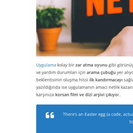
Uygulama
kolay bir
zar atma oyunu
gibi görünü
ve yardım durumları için
arama çubuğu
yer alıy
beklentisinin oluşma hissi
ilk kandırmacayı
sağl
yazıldığında ise uygulamanın amacı netlik kazanı
karşınıza
korsan film ve dizi arşivi çıkıyo
r.
There’s an Easter egg (a code, actu
to