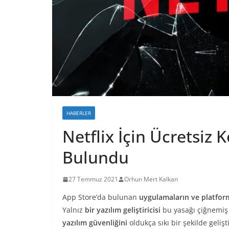
HABERLER
Netflix İçin Ücretsiz
Bulundu
27 Temmuz 2021
Orhun Mert Kalkan
App Store’da bulunan
uygulamaların ve platfor
Yalnız
bir yazılım geliştiricisi
bu yasağı çiğnemi
yazılım güvenliğini
oldukça sıkı bir şekilde geliş