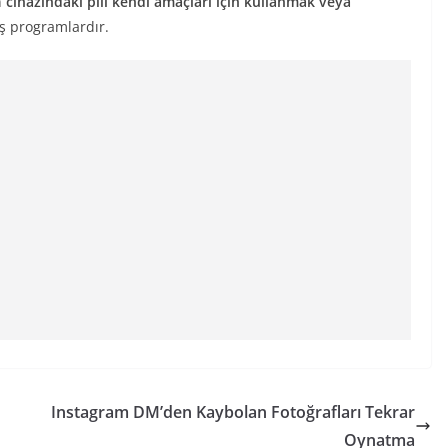
n
cihazındaki pili kendi amaçları için kullanmak veya
ş programlardır.
Instagram DM’den Kaybolan Fotoğrafları Tekrar
Oynatma