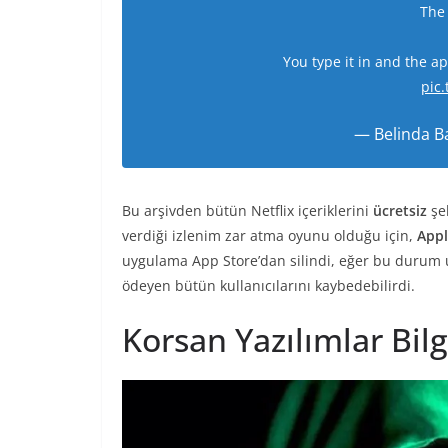
The
You type it in and the a
pic
— Belinda B
Bu arşivden bütün Netflix içeriklerini
ücretsiz
şek
verdiği izlenim zar atma oyunu olduğu için,
Appl
uygulama App Store’dan silindi, eğer bu durum
ödeyen bütün kullanıcılarını kaybedebilirdi.
Korsan Yazılımlar Bilgi