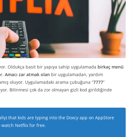
yor. Oldukça basit bir yapıya sahip uygulamada
birkaç menü
or.
Amacı zar atmak olan
bir uygulamadan, yardım
amış oluyor. Uygulamadaki arama çubuğuna “
7777
”
yor. Bilinmesi çok da zor olmayan gizli kod girildiğinde
ally) that kids are typing into the Doxcy app on AppStore
 watch Netflix for free.