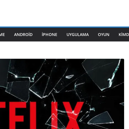
ME
ANDROID
IPHONE
UYGULAMA
OYUN
KIMD