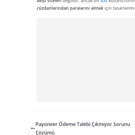
akışı siteleri
değildir, ancak bir
iOS
kullanıcısını
cüzdanlarından paralarını almak
için tasarlanmı
Payoneer Ödeme Talebi Çıkmıyor Sorunu
Çözümü