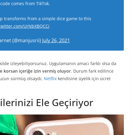
 code comes from TikTok.
pp transforms from a simple dice game to this
.twitter.com/UrNbXBQCCi
arnet (@manjusrii)
July 26, 2021
ilde izleyebiliyorsunuz. Uygulamanın amacı farklı olsa da
e korsan içeriğe izin vermiş oluyor
. Durum fark edilince
 uzun sürmüş olsaydı;
Netflix
kendisine üyelik için ücret
lerinizi Ele Geçiriyor