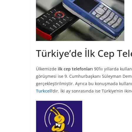
Türkiye’de İlk Cep Te
Ülkemizde
ilk cep telefonları
90’lıı yıllarda kulla
görüşmesi ise 9. Cumhurbaşkanı Süleyman Demir
gerçekleştirilmiştir. Ayrıca bu konuşmada kull
Turkcell
‘dir. İki ay sonrasında ise Türkiye’nin ik