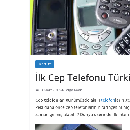
HABERLER
İlk Cep Telefonu Tür
10 Mart 2018
Tolga Kaan
Cep telefonları
günümüzde
akıllı
telefon
ların
ge
Peki daha önce cep telefonlarının tarihçesini hi
zaman gelmiş
olabilir?
Dünya üzerinde ilk intern