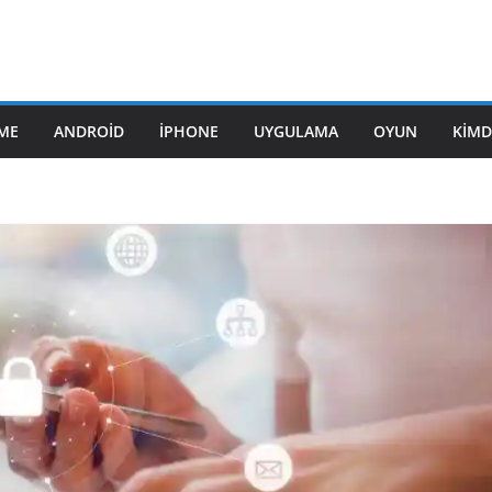
ME
ANDROID
IPHONE
UYGULAMA
OYUN
KIMD