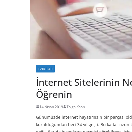
HABERLER
İnternet Sitelerinin
Öğrenin
14 Nisan 2019
Tolga Kaan
Günümüzde
internet
hayatımızın bir parçası ol
kurulduğundan beri 34 yıl geçti. Bu kadar uzun 
değil. İleride insanların geçmişi görebilmesi içi