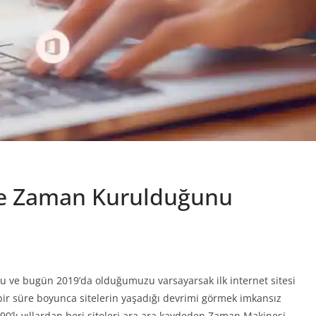
 Ne Zaman Kurulduğunu
du ve bugün 2019’da olduğumuzu varsayarsak ilk internet sitesi
bir süre boyunca sitelerin yaşadığı devrimi görmek imkansız
n 90’lı yıllardan beri siteleri ara ara kaydeden Zaman Makinesi