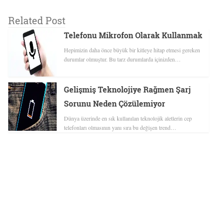
Related Post
Telefonu Mikrofon Olarak Kullanmak
Hepimizin daha önce büyük bir kitleye hitap etmesi gereken
durumlar olmuştur. Bu tarz durumlarda içinizden…
Gelişmiş Teknolojiye Rağmen Şarj
Sorunu Neden Çözülemiyor
Dünya üzerinde en sık kullanılan teknolojik aletlerin cep
telefonları olmasının yanı sıra bu değişen trend…