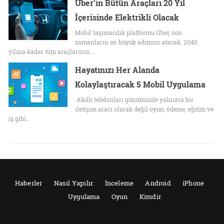
Uber’in Bütün Araçları 20 Yıl
İçerisinde Elektrikli Olacak
Mobil taşımacılık platformu Uber, son
zamanların en büyük adımını atacak. 2040
yılına kadar tüm araçlarının…
Hayatınızı Her Alanda
Kolaylaştıracak 5 Mobil Uygulama
Akıllı telefonları günümüzde yalnızca bir
iletişim aracı olarak değil oyun, ödeme, eğitim ve
iş gibi…
Haberler
Nasıl Yapılır
İnceleme
Android
iPhone
Uygulama
Oyun
Kimdir