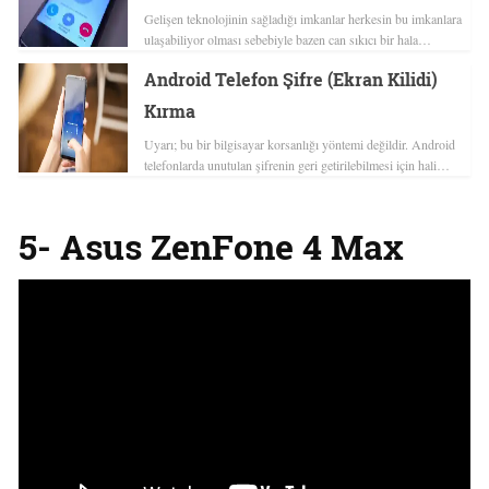
Gelişen teknolojinin sağladığı imkanlar herkesin bu imkanlara
ulaşabiliyor olması sebebiyle bazen can sıkıcı bir hala…
Android Telefon Şifre (Ekran Kilidi)
Kırma
Uyarı; bu bir bilgisayar korsanlığı yöntemi değildir. Android
telefonlarda unutulan şifrenin geri getirilebilmesi için hali…
5- Asus ZenFone 4 Max