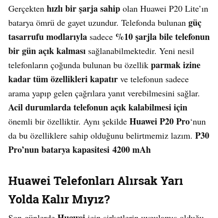
hızlı bir şarja sahip
Gerçekten
olan Huawei P20 Lite’ın
güç
batarya ömrü de gayet uzundur. Telefonda bulunan
tasarrufu modlarıyla
%10 şarjla bile telefonun
sadece
bir gün açık kalması
sağlanabilmektedir. Yeni nesil
parmak izine
telefonların çoğunda bulunan bu özellik
kadar tüm özellikleri kapatır
ve telefonun sadece
arama yapıp gelen çağrılara yanıt verebilmesini sağlar.
Acil durumlarda telefonun açık kalabilmesi için
Huawei P20 Pro
önemli bir özelliktir. Aynı şekilde
‘nun
P30
da bu özelliklere sahip olduğunu belirtmemiz lazım.
Pro’nun batarya kapasitesi 4200 mAh
Huawei Telefonları Alırsak Yarı
Yolda Kalır Mıyız?
Huawei
Son günlerde
için şirketlerin uygulamış olduğu