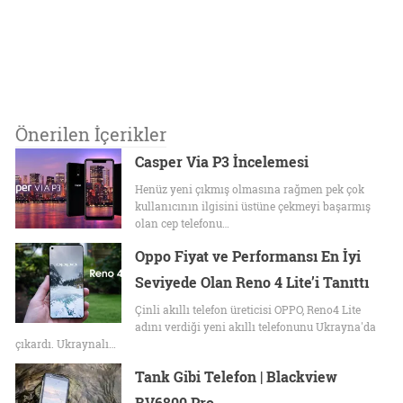
Önerilen İçerikler
Casper Via P3 İncelemesi
Henüz yeni çıkmış olmasına rağmen pek çok
kullanıcının ilgisini üstüne çekmeyi başarmış
olan cep telefonu…
Oppo Fiyat ve Performansı En İyi
Seviyede Olan Reno 4 Lite’i Tanıttı
Çinli akıllı telefon üreticisi OPPO, Reno4 Lite
adını verdiği yeni akıllı telefonunu Ukrayna'da
çıkardı. Ukraynalı…
Tank Gibi Telefon | Blackview
BV6800 Pro