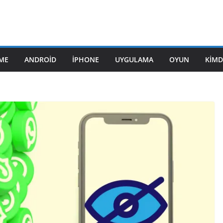
ME
ANDROID
IPHONE
UYGULAMA
OYUN
KIMD