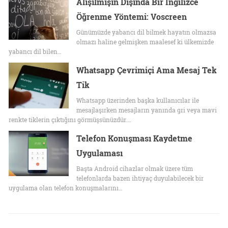
Alışılmışın Dışında Bir İngilizce
Öğrenme Yöntemi: Voscreen
Günümüzde yabancı dil bilmek hayatın olmazsa
olmazı haline gelmişken maalesef ki ülkemizde
yabancı dil bilen…
Whatsapp Çevrimiçi Ama Mesaj Tek
Tik
Whatsapp üzerinden başka kullanıcılar ile
mesajlaşırken mesajların yanında gri veya mavi
renkte tiklerin çıktığını görmüşsünüzdür.…
Telefon Konuşması Kaydetme
Uygulaması
Başta Android cihazlar olmak üzere tüm
telefonlarda bazen ihtiyaç duyulabilecek bir
uygulama olan telefon konuşmalarını…